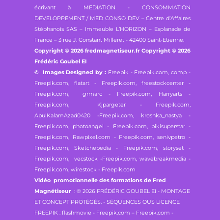
écrivant à MEDIATION - CONSOMMATION
DEVELOPPEMENT / MED CONSO DEV – Centre d’Affaires
Stéphanois SAS – Immeuble L’HORIZON – Esplanade de
France – 3 rue J. Constant Milleret - 42400 Saint-Etienne.
Copyright © 2026 fredmagnetiseur.fr Copyright © 2026
Frédéric Goubel EI
© Images Designed by :
Freepik - Freepik.com,
comp -
Freepik.com, flatart - Freepik.com,
freestockcenter -
Freepik.com, grmarc - Freepik.com,
Harryarts -
Freepik.com, Kjpargeter - Freepik.com,
AbulKalamAzad0420 -Freepik.com,
kroshka_nastya -
Freepik.com, photoangel - Freepik.com,
pikisuperstar -
Freepik.com, Rawpixel.com - Freepik.com,
senivpetro -
Freepik.com, Sketchepedia - Freepik.com,
storyset -
Freepik.com, vecstock -Freepik.com,
wavebreakmedia -
Freepik.com, wirestock - Freepik.com
Vidéo promotionnelle des formations de Fred
Magnétiseur
: © 2026 FRÉDÉRIC GOUBEL Ei - MONTAGE
ET CONCEPT PROTÉGÉS. - SÉQUENCES OUS LICENCE
FREEPIK : flashmovie - Freepik.com – Freepik.com -