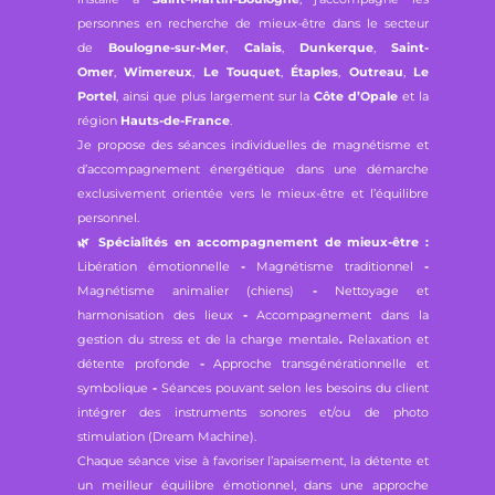
personnes en recherche de mieux-être dans le secteur
de
Boulogne-sur-Mer
,
Calais
,
Dunkerque
,
Saint-
Omer
,
Wimereux
,
Le Touquet
,
Étaples
,
Outreau
,
Le
Portel
, ainsi que plus largement sur la
Côte d’Opale
et la
région
Hauts-de-France
.
Je propose des séances individuelles de magnétisme et
d’accompagnement énergétique dans une démarche
exclusivement orientée vers le mieux-être et l’équilibre
personnel.
🌿
Spécialités en accompagnement de mieux-être :
Libération émotionnelle
-
Magnétisme traditionnel
-
Magnétisme animalier (chiens)
-
Nettoyage et
harmonisation des lieux
-
Accompagnement dans la
gestion du stress et de la charge mentale
.
Relaxation et
détente profonde
-
Approche transgénérationnelle et
symbolique
-
Séances pouvant selon les besoins du client
intégrer des instruments sonores et/ou de photo
stimulation (Dream Machine).
Chaque séance vise à favoriser l’apaisement, la détente et
un meilleur équilibre émotionnel, dans une approche