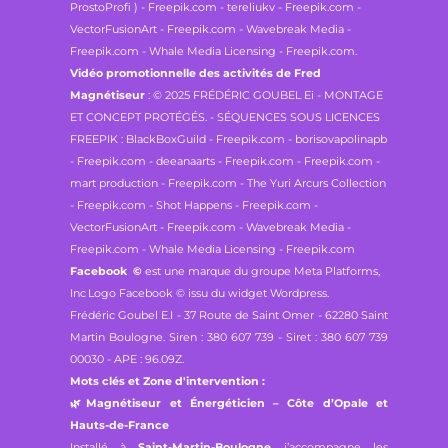
ProstoProfi ) - Freepik.com - tereliukv - Freepik.com -
VectorFusionArt - Freepik.com - Wavebreak Media -
Freepik.com - Whale Media Licensing - Freepik.com.
Vidéo promotionnelle des activités de Fred
Magnétiseur
: © 2025 FRÉDÉRIC GOUBEL Ei - MONTAGE
ET CONCEPT PROTÉGÉS. - SÉQUENCES SOUS LICENCES
FREEPIK : BlackBoxGuild - Freepik.com - borisovapolinapb
- Freepik.com - deeanaarts - Freepik.com - Freepik.com -
mart production - Freepik.com - The Yuri Arcurs Collection
- Freepik.com - Shot Happens - Freepik.com -
VectorFusionArt - Freepik.com - Wavebreak Media -
Freepik.com - Whale Media Licensing - Freepik.com
Facebook
©
est une marque du groupe Meta Platforms,
Inc
Logo Facebook © issu du widget Wordpress.
Frédéric Goubel E.I -
37 Route de Saint Omer - 62280 Saint
Martin Boulogne.
Siren : 380 607 739 - Siret : 380 607 739
00030 - APE : 96.09Z.
Mots clés et Zone d'intervention :
🌿
Magnétiseur et Énergéticien – Côte d’Opale et
Hauts-de-France
Installé à
Saint-Martin-Boulogne
, j’accompagne les