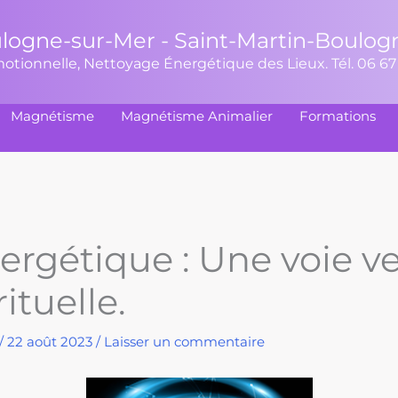
logne-sur-Mer - Saint-Martin-Boulog
Émotionnelle, Nettoyage Énergétique des Lieux. Tél. 06 67
Magnétisme
Magnétisme Animalier
Formations
gétique : Une voie ve
ituelle.
/
22 août 2023
/
Laisser un commentaire