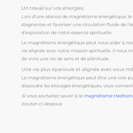
Un travail sur vos énergies.
Lors d’une séance de magnétisme énergétique, le ma
stagnantes et favoriser une circulation fluide de l
d’exploration de notre essence spirituelle.
Le magnétisme énergétique peut nous aider à nous c
vie alignée avec notre mission spirituelle. Il nous 
de vivre une vie de sens et de plénitude.
Une vie plus épanouie et alignée avec vous-m
Le magnétisme énergétique peut être une voie puis
dissoudre les blocages énergétiques, vous connecter
Si vous souhaitez savoir si le
magnétisme tradition
bouton ci-dessous
.
magnétiseur, magnétisme, tarif magnétiseur, tarif magnétiseur, prix magnétiseur, prix magnétiseur, boule d’énergie, énergéticien, magnétiseur Boulogne sur mer, magnétiseur Cala
magnétiseur Condette, magnétiseur Hardelot, magnétiseur Neufchatel Hardelot, magnétiseur Wimereux, magnétiseur Le Touquet, magnétiseur Le Touquet Paris Plage, magnétiseur Etaple
magnétiseur Cannes, magnétiseur Monaco, magnétiseur Monte Carlo, magnétiseur Avignon, magnétiseur Aix en Provence, magnétiseur Reims, magnétiseur Nancy, magnétiseur Metz, ma