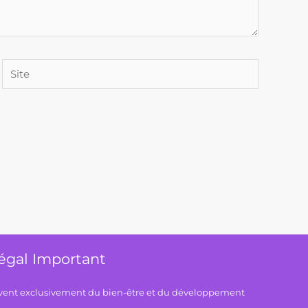
Site
égal Important
èvent exclusivement du bien-être et du développement