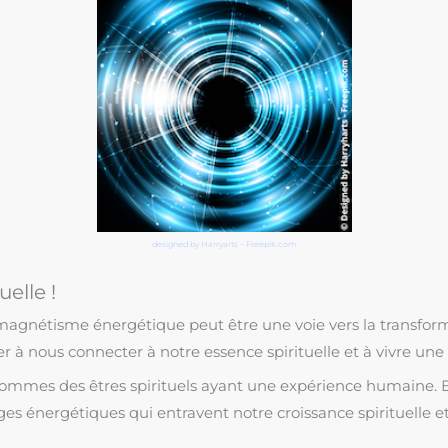
designed
by Harryarts – Freepik.com
elle !
agnétisme énergétique peut être une voie vers la transformat
 nous connecter à notre essence spirituelle et à vivre une v
es des êtres spirituels ayant une expérience humaine. En t
es énergétiques qui entravent notre croissance spirituelle et 