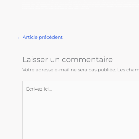
magnétiseur Grenoble, magnétiseur Saint Etienne, magnétiseur Brest, magnétiseur Mont Saint-Michel, magnétiseur Mulhouse, magnétiseur Dijon, magnétiseur Annecy, magnétiseur Chambér
des locaux professionnels, mieux être, mieux-être, bien être, bien-être, reiki, sophrologie, hypnose, dynamique émotionnelle, radiesthésie, radiesthesie, pendule, pendules, pendule divi
individualisé, coach, développement personnel, ennéagramme, EFT, E.F.T., emotional freedom technique, tapping, taping, méditation, méditation pleine conscience, méditations, préven
soins énergétiques sur les animaux, magnétiseur animalier, magnétisme animalier, communication animale
←
Article précédent
Laisser un commentaire
Votre adresse e-mail ne sera pas publiée.
Les champ
Écrivez
ici…