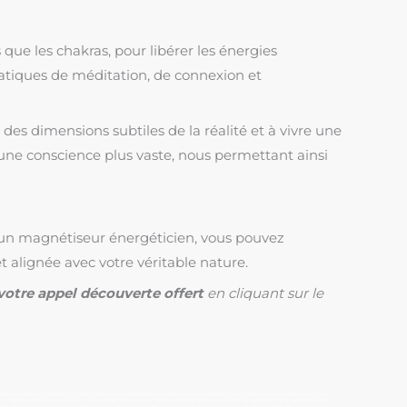
que les chakras, pour libérer les énergies
pratiques de méditation, de connexion et
es dimensions subtiles de la réalité et à vivre une
 à une conscience plus vaste, nous permettant ainsi
c un magnétiseur énergéticien, vous pouvez
t alignée avec votre véritable nature.
votre appel découverte offert
en cliquant sur le
gnétiseur Saint Omer, magnétiseur Saint-Omer, magnétiseur La Capelle, magnétiseur La Capelle les Boulogne, magnétiseur Le Portel, magnétiseur Outreau, magnétiseur Equihen,
on, magnétiseur Toulouse, magnétiseur Bordeaux, magnétiseur Nice, magnétiseur Marseille, magnétiseur Nantes, magnétiseur Rennes, magnétiseur Orléans, magnétiseur Biarritz,
ers, magnétiseur Limoges, magnétiseur Clermont-Ferrand, magnétiseur Montpellier, magnétiseur Dijon, magnétiseur Besançon, magnétiseur Versailles, magnétiseur Le Mans,