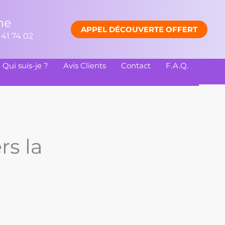
ne
APPEL DÉCOUVERTE OFFERT
 41 74 02
Qui suis-je ?
Avis Clients
Contact
F.A.Q.
rs la