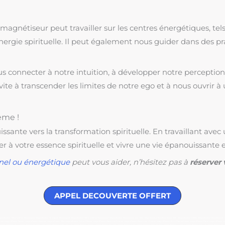
gnétiseur peut travailler sur les centres énergétiques, tels 
’énergie spirituelle. Il peut également nous guider dans des 
onnecter à notre intuition, à développer notre perception d
invite à transcender les limites de notre ego et à nous ouvrir
ême !
sante vers la transformation spirituelle. En travaillant ave
 à votre essence spirituelle et vivre une vie épanouissante e
nel ou énergétique
peut vous aider, n’hésitez pas à
réserver 
APPEL DECOUVERTE OFFERT
is, magnétiseur Saint Martin Boulogne, magnétiseur St Martin Boulogne, magnétiseur Saint-Martin Boulogne, magnétiseur Boulogne-sur-mer, magnetiseur Boulogne sur mer, magnetiseur Calais, magnétiseur Dunkerque, ma
s, magnétiseur Samer, magnétiseur Desvres, magnétiseur Lille, magnétiseur Côte d’Opale, magnétiseur Hauts de France, magnétiseur Hauts-de- France, magnétiseur Nord Pas de Calais. magnétiseur Paris, magnétiseur Ly
gnétiseur Laon, magnétiseur Strasbourg, magnétiseur Valenciennes, magnétiseur Amiens, magnétiseur Rouen, magnétiseur Caen, magnétiseur Saint Brieuc, magnétiseur Lorient, magnétiseur Vannes, magnétiseur Poiti