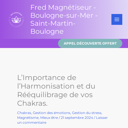
Aller
Fred Magnétiseur -
au
Boulogne-sur-Mer -
contenu
Saint-Martin-
Boulogne
APPEL DÉCOUVERTE OFFERT
L’Importance de
l’Harmonisation et du
Rééquilibrage de vos
Chakras.
Chakras
,
Gestion des émotions
,
Gestion du stress
,
Magnétisme
,
Mieux être
/
21 septembre 2024
/
Laisser
un commentaire