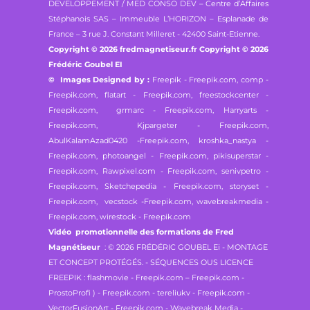
DEVELOPPEMENT / MED CONSO DEV – Centre d’Affaires
Stéphanois SAS – Immeuble L’HORIZON – Esplanade de
France – 3 rue J. Constant Milleret - 42400 Saint-Etienne.
Copyright © 2026 fredmagnetiseur.fr Copyright © 2026
Frédéric Goubel EI
© Images Designed by :
Freepik - Freepik.com,
comp -
Freepik.com, flatart - Freepik.com,
freestockcenter -
Freepik.com, grmarc - Freepik.com,
Harryarts -
Freepik.com, Kjpargeter - Freepik.com,
AbulKalamAzad0420 -Freepik.com,
kroshka_nastya -
Freepik.com, photoangel - Freepik.com,
pikisuperstar -
Freepik.com, Rawpixel.com - Freepik.com,
senivpetro -
Freepik.com, Sketchepedia - Freepik.com,
storyset -
Freepik.com, vecstock -Freepik.com,
wavebreakmedia -
Freepik.com, wirestock - Freepik.com
Vidéo promotionnelle des formations de Fred
Magnétiseur
: © 2026 FRÉDÉRIC GOUBEL Ei - MONTAGE
ET CONCEPT PROTÉGÉS. - SÉQUENCES OUS LICENCE
FREEPIK : flashmovie - Freepik.com – Freepik.com -
ProstoProfi ) - Freepik.com - tereliukv - Freepik.com -
VectorFusionArt - Freepik.com - Wavebreak Media -