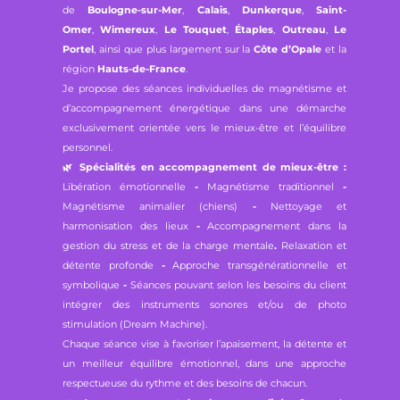
de
Boulogne-sur-Mer
,
Calais
,
Dunkerque
,
Saint-
Omer
,
Wimereux
,
Le Touquet
,
Étaples
,
Outreau
,
Le
Portel
, ainsi que plus largement sur la
Côte d’Opale
et la
région
Hauts-de-France
.
Je propose des séances individuelles de magnétisme et
d’accompagnement énergétique dans une démarche
exclusivement orientée vers le mieux-être et l’équilibre
personnel.
🌿
Spécialités en accompagnement de mieux-être :
Libération émotionnelle
-
Magnétisme traditionnel
-
Magnétisme animalier (chiens)
-
Nettoyage et
harmonisation des lieux
-
Accompagnement dans la
gestion du stress et de la charge mentale
.
Relaxation et
détente profonde
-
Approche transgénérationnelle et
symbolique
-
Séances pouvant selon les besoins du client
intégrer des instruments sonores et/ou de photo
stimulation (Dream Machine).
Chaque séance vise à favoriser l’apaisement, la détente et
un meilleur équilibre émotionnel, dans une approche
respectueuse du rythme et des besoins de chacun.