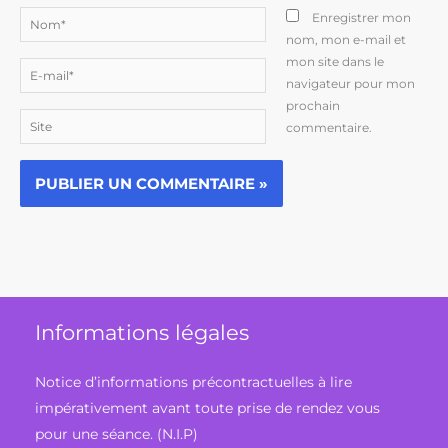
Nom*
Enregistrer mon
nom, mon e-mail et
mon site dans le
E-
navigateur pour mon
mail*
prochain
Site
commentaire.
Informations légales
Notice d’informations précontractuelles à lire
impérativement avant toute prise de rendez vous
pour une séance. (N.I.P)