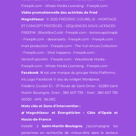
Freepik.com - Whale Media Licensing - Freepik.com.
Vidéo promotionnelle des activités de Fred
Magnétiseur
: © 2025 FRÉDÉRIC GOUBEL Ei - MONTAGE
ET CONCEPT PROTÉGÉS. - SÉQUENCES SOUS LICENCES
FREEPIK : BlackBoxGuild - Freepik.com - borisovapolinapb
- Freepik.com - deeanaarts - Freepik.com - Freepik.com -
mart production - Freepik.com - The Yuri Arcurs Collection
- Freepik.com - Shot Happens - Freepik.com -
VectorFusionArt - Freepik.com - Wavebreak Media -
Freepik.com - Whale Media Licensing - Freepik.com
Facebook
©
est une marque du groupe Meta Platforms,
Inc
Logo Facebook © issu du widget Wordpress.
Frédéric Goubel E.I -
37 Route de Saint Omer - 62280 Saint
Martin Boulogne.
Siren : 380 607 739 - Siret : 380 607 739
00030 - APE : 96.09Z.
Mots clés et Zone d'intervention :
🌿
Magnétiseur et Énergéticien – Côte d’Opale et
Hauts-de-France
Installé à
Saint-Martin-Boulogne
, j’accompagne les
personnes en recherche de mieux-être dans le secteur