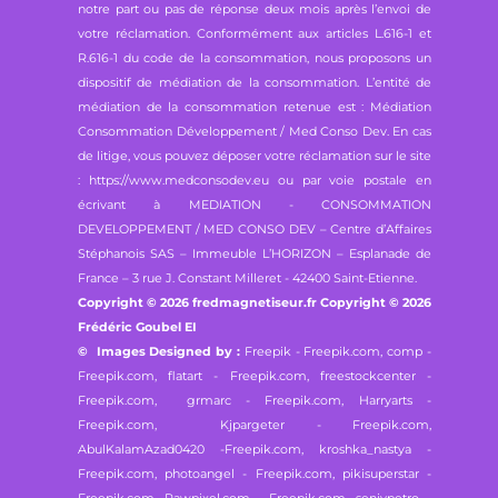
notre part ou pas de réponse deux mois après l’envoi de
votre réclamation. Conformément aux articles L.616-1 et
R.616-1 du code de la consommation, nous proposons un
dispositif de médiation de la consommation. L’entité de
médiation de la consommation retenue est : Médiation
Consommation Développement / Med Conso Dev. En cas
de litige, vous pouvez déposer votre réclamation sur le site
: https://www.medconsodev.eu ou par voie postale en
écrivant à MEDIATION - CONSOMMATION
DEVELOPPEMENT / MED CONSO DEV – Centre d’Affaires
Stéphanois SAS – Immeuble L’HORIZON – Esplanade de
France – 3 rue J. Constant Milleret - 42400 Saint-Etienne.
Copyright © 2026 fredmagnetiseur.fr Copyright © 2026
Frédéric Goubel EI
© Images Designed by :
Freepik - Freepik.com,
comp -
Freepik.com, flatart - Freepik.com,
freestockcenter -
Freepik.com, grmarc - Freepik.com,
Harryarts -
Freepik.com, Kjpargeter - Freepik.com,
AbulKalamAzad0420 -Freepik.com,
kroshka_nastya -
Freepik.com, photoangel - Freepik.com,
pikisuperstar -