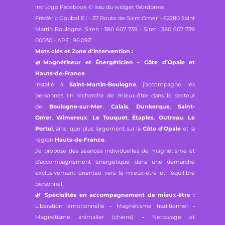
Inc
Logo Facebook © issu du widget Wordpress.
Frédéric Goubel E.I -
37 Route de Saint Omer - 62280 Saint
Martin Boulogne.
Siren : 380 607 739 - Siret : 380 607 739
00030 - APE : 96.09Z.
Mots clés et Zone d'intervention :
🌿
Magnétiseur et Énergéticien – Côte d’Opale et
Hauts-de-France
Installé à
Saint-Martin-Boulogne
, j’accompagne les
personnes en recherche de mieux-être dans le secteur
de
Boulogne-sur-Mer
,
Calais
,
Dunkerque
,
Saint-
Omer
,
Wimereux
,
Le Touquet
,
Étaples
,
Outreau
,
Le
Portel
, ainsi que plus largement sur la
Côte d’Opale
et la
région
Hauts-de-France
.
Je propose des séances individuelles de magnétisme et
d’accompagnement énergétique dans une démarche
exclusivement orientée vers le mieux-être et l’équilibre
personnel.
🌿
Spécialités en accompagnement de mieux-être :
Libération émotionnelle
-
Magnétisme traditionnel
-
Magnétisme animalier (chiens)
-
Nettoyage et