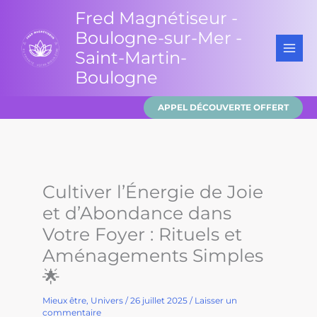
Aller
Fred Magnétiseur -
au
Boulogne-sur-Mer -
contenu
Saint-Martin-
Boulogne
APPEL DÉCOUVERTE OFFERT
Cultiver l’Énergie de Joie
et d’Abondance dans
Votre Foyer : Rituels et
Aménagements Simples
🌟
Mieux être
,
Univers
/
26 juillet 2025
/
Laisser un
commentaire