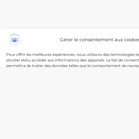
Gérer le consentement aux cookie
Pour offrir les meilleures expériences, nous utilisons des technologies t
stocker et/ou accéder aux informations des appareils. Le fait de consen
permettra de traiter des données telles que le comportement de navigat
site. Le fait de ne pas consentir ou de retirer son consentement peut avo
certaines caractéristiques et fonctions.
Vous pouvez retirer ou modifier votre consentement à tout moment 
"Gérer le consentement" affiché constammenten bas à droite du pie
ACCEPTER
REFUSER