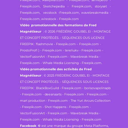
Freepik.com, Rawpixel.com - Freepik.com,
senivpetro -
Freepik.com, Sketchepedia - Freepik.com,
storyset -
Freepik.com, vecstock -Freepik.com,
wavebreakmedia -
Freepik.com, wirestock - Freepik.com
Vidéo promotionnelle des formations de Fred
Magnétiseur
: © 2026 FRÉDÉRIC GOUBEL Ei - MONTAGE
ET CONCEPT PROTÉGÉS. - SÉQUENCES OUS LICENCE
FREEPIK : flashmovie - Freepik.com – Freepik.com -
ProstoProfi ) - Freepik.com - tereliukv - Freepik.com -
VectorFusionArt - Freepik.com - Wavebreak Media -
Freepik.com - Whale Media Licensing - Freepik.com.
Vidéo promotionnelle des activités de Fred
Magnétiseur
: © 2025 FRÉDÉRIC GOUBEL Ei - MONTAGE
ET CONCEPT PROTÉGÉS. - SÉQUENCES SOUS LICENCES
FREEPIK : BlackBoxGuild - Freepik.com - borisovapolinapb
- Freepik.com - deeanaarts - Freepik.com - Freepik.com -
mart production - Freepik.com - The Yuri Arcurs Collection
- Freepik.com - Shot Happens - Freepik.com -
VectorFusionArt - Freepik.com - Wavebreak Media -
Freepik.com - Whale Media Licensing - Freepik.com
Facebook
©
est une marque du groupe Meta Platforms,