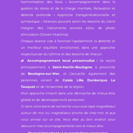
harmonisation des lieux
-
Accompagnement dans la
gestion du stress et de la charge mentale
.
Relaxation et
détente profonde
-
Approche transgénérationnelle et
symbolique
-
Séances pouvant selon les besoins du client
intégrer des instruments sonores et/ou de photo
stimulation (Dream Machine).
Chaque séance vise à favoriser l’apaisement, la détente et
un meilleur équilibre émotionnel, dans une approche
respectueuse du rythme et des besoins de chacun.
🌿
Accompagnement local personnalisé :
Je reçois
principalement à
Saint-Martin-Boulogne
, à proximité
de
Boulogne-sur-Mer
, et j’accueille également des
personnes venant de
Calais
,
Lille
,
Dunkerque
,
Le
Touquet
et de l’ensemble de la région.
Mon approche s’inscrit dans une démarche de mieux-être
global et de développement personnel.
Si dans votre barre de recherche vous avez tapé magnétiseur
autour de moi ou magnétiseur proche de chez moi et que
vous arrivez sur ce site, Vous êtes au bon endroit pour
découvrir mes accompagnements vers le mieux-être.