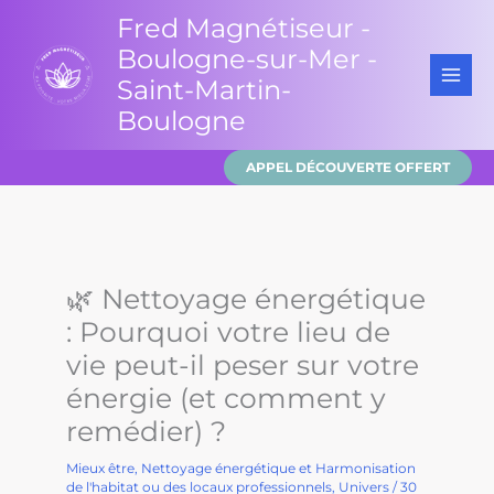
Aller
Fred Magnétiseur -
au
Boulogne-sur-Mer -
contenu
Saint-Martin-
Boulogne
APPEL DÉCOUVERTE OFFERT
🌿 Nettoyage énergétique
: Pourquoi votre lieu de
vie peut-il peser sur votre
énergie (et comment y
remédier) ?
Mieux être
,
Nettoyage énergétique et Harmonisation
de l'habitat ou des locaux professionnels
,
Univers
/
30