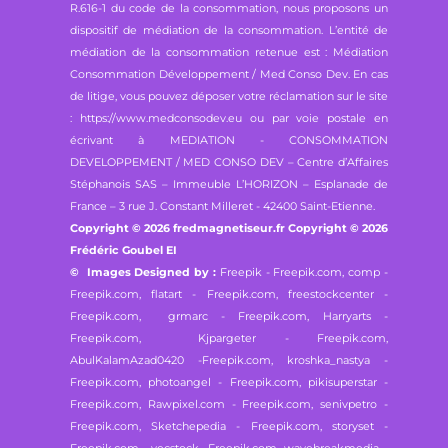
R.616-1 du code de la consommation, nous proposons un
dispositif de médiation de la consommation. L’entité de
médiation de la consommation retenue est : Médiation
Consommation Développement / Med Conso Dev. En cas
de litige, vous pouvez déposer votre réclamation sur le site
: https://www.medconsodev.eu ou par voie postale en
écrivant à MEDIATION - CONSOMMATION
DEVELOPPEMENT / MED CONSO DEV – Centre d’Affaires
Stéphanois SAS – Immeuble L’HORIZON – Esplanade de
France – 3 rue J. Constant Milleret - 42400 Saint-Etienne.
Copyright © 2026 fredmagnetiseur.fr Copyright © 2026
Frédéric Goubel EI
© Images Designed by :
Freepik - Freepik.com,
comp -
Freepik.com, flatart - Freepik.com,
freestockcenter -
Freepik.com, grmarc - Freepik.com,
Harryarts -
Freepik.com, Kjpargeter - Freepik.com,
AbulKalamAzad0420 -Freepik.com,
kroshka_nastya -
Freepik.com, photoangel - Freepik.com,
pikisuperstar -
Freepik.com, Rawpixel.com - Freepik.com,
senivpetro -
Freepik.com, Sketchepedia - Freepik.com,
storyset -