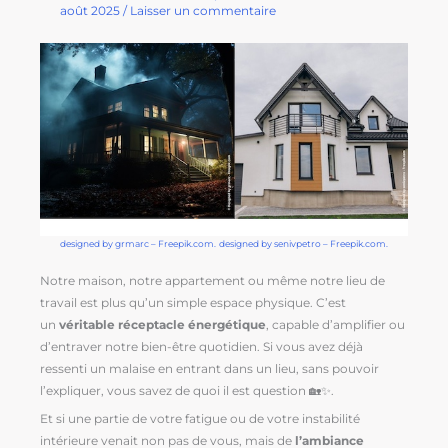
août 2025
/
Laisser un commentaire
designed by grmarc – F
reepik.com.
designed by senivpetro – Freepik.com.
Notre maison, notre appartement ou même notre lieu de
travail est plus qu’un simple espace physique. C’est
un
véritable réceptacle énergétique
, capable d’amplifier ou
d’entraver notre bien-être quotidien. Si vous avez déjà
ressenti un malaise en entrant dans un lieu, sans pouvoir
l’expliquer, vous savez de quoi il est question 🏡✨.
Et si une partie de votre fatigue ou de votre instabilité
intérieure venait non pas de vous, mais de
l’ambiance