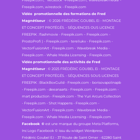
Freepik.com, vecstock -Freepik.com,
wavebreakmedia -
Freepik.com, wirestock - Freepik.com
Vidéo promotionnelle des formations de Fred
Magnétiseur
: © 2026 FRÉDÉRIC GOUBEL Ei - MONTAGE
ET CONCEPT PROTÉGÉS. - SÉQUENCES OUS LICENCE
FREEPIK : flashmovie - Freepik.com – Freepik.com -
ProstoProfi ) - Freepik.com - tereliukv - Freepik.com -
VectorFusionArt - Freepik.com - Wavebreak Media -
Freepik.com - Whale Media Licensing - Freepik.com.
Vidéo promotionnelle des activités de Fred
Magnétiseur
: © 2025 FRÉDÉRIC GOUBEL Ei - MONTAGE
ET CONCEPT PROTÉGÉS. - SÉQUENCES SOUS LICENCES
FREEPIK : BlackBoxGuild - Freepik.com - borisovapolinapb
- Freepik.com - deeanaarts - Freepik.com - Freepik.com -
mart production - Freepik.com - The Yuri Arcurs Collection
- Freepik.com - Shot Happens - Freepik.com -
VectorFusionArt - Freepik.com - Wavebreak Media -
Freepik.com - Whale Media Licensing - Freepik.com
Facebook
©
est une marque du groupe Meta Platforms,
Inc
Logo Facebook © issu du widget Wordpress.
Frédéric Goubel E.I -
37 Route de Saint Omer - 62280 Saint