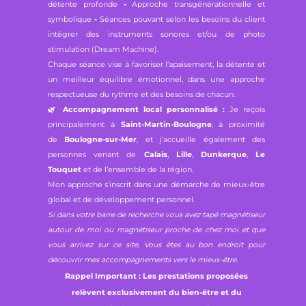
détente profonde
-
Approche transgénérationnelle et
symbolique
-
Séances pouvant selon les besoins du client
intégrer des instruments sonores et/ou de photo
stimulation (Dream Machine).
Chaque séance vise à favoriser l’apaisement, la détente et
un meilleur équilibre émotionnel, dans une approche
respectueuse du rythme et des besoins de chacun.
🌿
Accompagnement local personnalisé :
Je reçois
principalement à
Saint-Martin-Boulogne
, à proximité
de
Boulogne-sur-Mer
, et j’accueille également des
personnes venant de
Calais
,
Lille
,
Dunkerque
,
Le
Touquet
et de l’ensemble de la région.
Mon approche s’inscrit dans une démarche de mieux-être
global et de développement personnel.
Si dans votre barre de recherche vous avez tapé magnétiseur
autour de moi ou magnétiseur proche de chez moi et que
vous arrivez sur ce site, Vous êtes au bon endroit pour
découvrir mes accompagnements vers le mieux-être.
Rappel Important : Les prestations proposées
relèvent exclusivement du bien-être et du