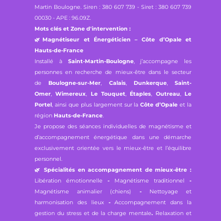
Martin Boulogne.
Siren : 380 607 739 - Siret : 380 607 739
00030 - APE : 96.09Z.
Mots clés et Zone d'intervention :
🌿
Magnétiseur et Énergéticien – Côte d’Opale et
Hauts-de-France
Installé à
Saint-Martin-Boulogne
, j’accompagne les
personnes en recherche de mieux-être dans le secteur
de
Boulogne-sur-Mer
,
Calais
,
Dunkerque
,
Saint-
Omer
,
Wimereux
,
Le Touquet
,
Étaples
,
Outreau
,
Le
Portel
, ainsi que plus largement sur la
Côte d’Opale
et la
région
Hauts-de-France
.
Je propose des séances individuelles de magnétisme et
d’accompagnement énergétique dans une démarche
exclusivement orientée vers le mieux-être et l’équilibre
personnel.
🌿
Spécialités en accompagnement de mieux-être :
Libération émotionnelle
-
Magnétisme traditionnel
-
Magnétisme animalier (chiens)
-
Nettoyage et
harmonisation des lieux
-
Accompagnement dans la
gestion du stress et de la charge mentale
.
Relaxation et