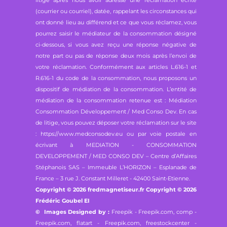
litige après nous avoir adressé une réclamation écrite
(courrier ou courriel), datée, rappelant les circonstances qui
ont donné lieu au différend et ce que vous réclamez, vous
pourrez saisir le médiateur de la consommation désigné
ci-dessous, si vous avez reçu une réponse négative de
notre part ou pas de réponse deux mois après l’envoi de
votre réclamation. Conformément aux articles L.616-1 et
R.616-1 du code de la consommation, nous proposons un
dispositif de médiation de la consommation. L’entité de
médiation de la consommation retenue est : Médiation
Consommation Développement / Med Conso Dev. En cas
de litige, vous pouvez déposer votre réclamation sur le site
: https://www.medconsodev.eu ou par voie postale en
écrivant à MEDIATION - CONSOMMATION
DEVELOPPEMENT / MED CONSO DEV – Centre d’Affaires
Stéphanois SAS – Immeuble L’HORIZON – Esplanade de
France – 3 rue J. Constant Milleret - 42400 Saint-Etienne.
Copyright © 2026 fredmagnetiseur.fr Copyright © 2026
Frédéric Goubel EI
© Images Designed by :
Freepik - Freepik.com,
comp -
Freepik.com, flatart - Freepik.com,
freestockcenter -