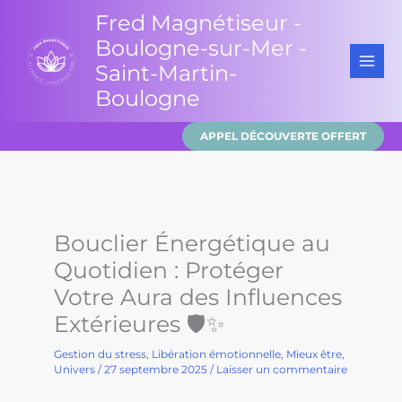
Aller
Fred Magnétiseur -
au
Boulogne-sur-Mer -
contenu
Saint-Martin-
Boulogne
APPEL DÉCOUVERTE OFFERT
Bouclier Énergétique au
Quotidien : Protéger
Votre Aura des Influences
Extérieures 🛡️✨
Gestion du stress
,
Libération émotionnelle
,
Mieux être
,
Univers
/
27 septembre 2025
/
Laisser un commentaire