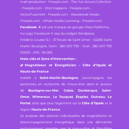
mart production - Freepik.com - The Yuri Arcurs Collection
- Freepik.com - Shot Happens - Freepik.com -
VectorFusionArt - Freepik.com - Wavebreak Media -
Freepik.com - Whale Media Licensing - Freepik.com
Facebook
©
est une marque du groupe Meta Platforms,
Inc
Logo Facebook © issu du widget Wordpress.
Frédéric Goubel E.I -
37 Route de Saint Omer - 62280 Saint
Martin Boulogne.
Siren : 380 607 739 - Siret : 380 607 739
00030 - APE : 96.09Z.
Mots clés et Zone d'intervention :
🌿
Magnétiseur et Énergéticien – Côte d’Opale et
Hauts-de-France
Installé à
Saint-Martin-Boulogne
, j’accompagne les
personnes en recherche de mieux-être dans le secteur
de
Boulogne-sur-Mer
,
Calais
,
Dunkerque
,
Saint-
Omer
,
Wimereux
,
Le Touquet
,
Étaples
,
Outreau
,
Le
Portel
, ainsi que plus largement sur la
Côte d’Opale
et la
région
Hauts-de-France
.
Je propose des séances individuelles de magnétisme et
d’accompagnement énergétique dans une démarche
exclusivement orientée vers le mieux-être et l’équilibre