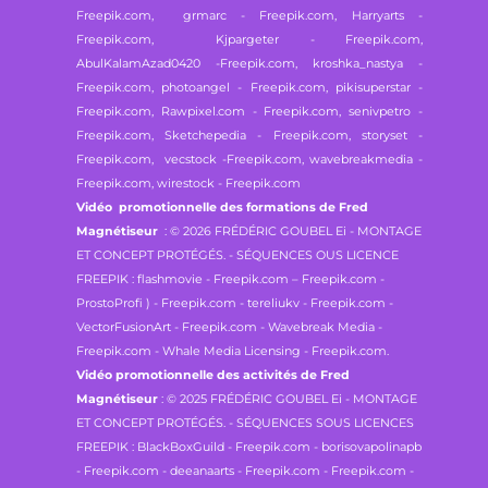
Freepik.com, grmarc - Freepik.com,
Harryarts -
Freepik.com, Kjpargeter - Freepik.com,
AbulKalamAzad0420 -Freepik.com,
kroshka_nastya -
Freepik.com, photoangel - Freepik.com,
pikisuperstar -
Freepik.com, Rawpixel.com - Freepik.com,
senivpetro -
Freepik.com, Sketchepedia - Freepik.com,
storyset -
Freepik.com, vecstock -Freepik.com,
wavebreakmedia -
Freepik.com, wirestock - Freepik.com
Vidéo promotionnelle des formations de Fred
Magnétiseur
: © 2026 FRÉDÉRIC GOUBEL Ei - MONTAGE
ET CONCEPT PROTÉGÉS. - SÉQUENCES OUS LICENCE
FREEPIK : flashmovie - Freepik.com – Freepik.com -
ProstoProfi ) - Freepik.com - tereliukv - Freepik.com -
VectorFusionArt - Freepik.com - Wavebreak Media -
Freepik.com - Whale Media Licensing - Freepik.com.
Vidéo promotionnelle des activités de Fred
Magnétiseur
: © 2025 FRÉDÉRIC GOUBEL Ei - MONTAGE
ET CONCEPT PROTÉGÉS. - SÉQUENCES SOUS LICENCES
FREEPIK : BlackBoxGuild - Freepik.com - borisovapolinapb
- Freepik.com - deeanaarts - Freepik.com - Freepik.com -