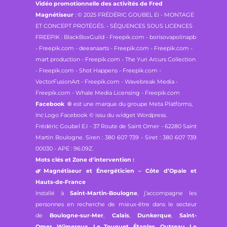
Vidéo promotionnelle des activités de Fred
Magnétiseur
: © 2025 FRÉDÉRIC GOUBEL Ei - MONTAGE
ET CONCEPT PROTÉGÉS. - SÉQUENCES SOUS LICENCES
FREEPIK : BlackBoxGuild - Freepik.com - borisovapolinapb
- Freepik.com - deeanaarts - Freepik.com - Freepik.com -
mart production - Freepik.com - The Yuri Arcurs Collection
- Freepik.com - Shot Happens - Freepik.com -
VectorFusionArt - Freepik.com - Wavebreak Media -
Freepik.com - Whale Media Licensing - Freepik.com
Facebook
©
est une marque du groupe Meta Platforms,
Inc
Logo Facebook © issu du widget Wordpress.
Frédéric Goubel E.I -
37 Route de Saint Omer - 62280 Saint
Martin Boulogne.
Siren : 380 607 739 - Siret : 380 607 739
00030 - APE : 96.09Z.
Mots clés et Zone d'intervention :
🌿
Magnétiseur et Énergéticien – Côte d’Opale et
Hauts-de-France
Installé à
Saint-Martin-Boulogne
, j’accompagne les
personnes en recherche de mieux-être dans le secteur
de
Boulogne-sur-Mer
,
Calais
,
Dunkerque
,
Saint-
Omer
,
Wimereux
,
Le Touquet
,
Étaples
,
Outreau
,
Le