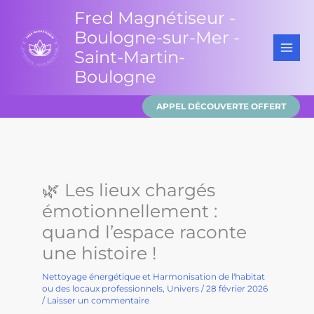
Aller
Fred Magnétiseur -
au
Boulogne-sur-Mer -
contenu
Saint-Martin-
Boulogne
APPEL DÉCOUVERTE OFFERT
🌿 Les lieux chargés
émotionnellement :
quand l’espace raconte
une histoire !
Nettoyage énergétique et Harmonisation de l'habitat
ou des locaux professionnels
,
Univers
/
28 février 2026
/
Laisser un commentaire