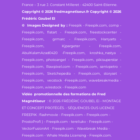
France – 3 rue J. Constant Milleret - 42400 Saint-Etienne.
Copyright © 2026 fredmagnetiseur.fr Copyright © 2026
Frédéric Goubel EI
© Images Designed by :
Freepik - Freepik.com,
comp -
Freepik.com, flatart - Freepik.com,
freestockcenter -
Freepik.com, grmarc - Freepik.com,
Harryarts -
Freepik.com, Kjpargeter - Freepik.com,
AbulKalamAzad0420 -Freepik.com,
kroshka_nastya -
Freepik.com, photoangel - Freepik.com,
pikisuperstar -
Freepik.com, Rawpixel.com - Freepik.com,
senivpetro -
Freepik.com, Sketchepedia - Freepik.com,
storyset -
Freepik.com, vecstock -Freepik.com,
wavebreakmedia -
Freepik.com, wirestock - Freepik.com
Vidéo promotionnelle des formations de Fred
Magnétiseur
: © 2026 FRÉDÉRIC GOUBEL Ei - MONTAGE
ET CONCEPT PROTÉGÉS. - SÉQUENCES OUS LICENCE
FREEPIK : flashmovie - Freepik.com – Freepik.com -
ProstoProfi ) - Freepik.com - tereliukv - Freepik.com -
VectorFusionArt - Freepik.com - Wavebreak Media -
Freepik.com - Whale Media Licensing - Freepik.com.