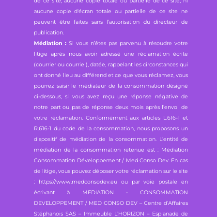
de ce site, aucune copie totale ou partielle de ce site, ni
aucune copie d'écran totale ou partielle de ce site ne
peuvent être faites sans l’autorisation du directeur de
publication.
Médiation :
Si vous n’êtes pas parvenu à résoudre votre
litige après nous avoir adressé une réclamation écrite
(courrier ou courriel), datée, rappelant les circonstances qui
ont donné lieu au différend et ce que vous réclamez, vous
pourrez saisir le médiateur de la consommation désigné
ci-dessous, si vous avez reçu une réponse négative de
notre part ou pas de réponse deux mois après l’envoi de
votre réclamation. Conformément aux articles L.616-1 et
R.616-1 du code de la consommation, nous proposons un
dispositif de médiation de la consommation. L’entité de
médiation de la consommation retenue est : Médiation
Consommation Développement / Med Conso Dev. En cas
de litige, vous pouvez déposer votre réclamation sur le site
: https://www.medconsodev.eu ou par voie postale en
écrivant à MEDIATION - CONSOMMATION
DEVELOPPEMENT / MED CONSO DEV – Centre d’Affaires
Stéphanois SAS – Immeuble L’HORIZON – Esplanade de