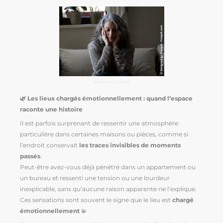
designed by Freepik
🌿 Les lieux chargés émotionnellement : quand l’espace
raconte une histoire
Il est parfois surprenant de ressentir une atmosphère
particulière dans certaines maisons ou pièces, comme si
l’endroit conservait
les traces invisibles de moments
passés
.
Peut-être avez-vous déjà pénétré dans un appartement ou
un bureau et ressenti une tension ou une lourdeur
inexplicable, sans qu’aucune raison apparente ne l’explique.
Ces sensations sont souvent le signe que le lieu est
chargé
émotionnellement
💫