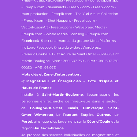
FREEPIK : BlackBoxGuild - Freepik.com - borisovapolinapb
- Freepik.com - deeanaarts - Freepik.com - Freepik.com -
mart production - Freepik.com - The Yuri Arcurs Collection
- Freepik.com - Shot Happens - Freepik.com -
VectorFusionArt - Freepik.com - Wavebreak Media -
Freepik.com - Whale Media Licensing - Freepik.com
Facebook
©
est une marque du groupe Meta Platforms,
Inc
Logo Facebook © issu du widget Wordpress.
Frédéric Goubel E.I -
37 Route de Saint Omer - 62280 Saint
Martin Boulogne.
Siren : 380 607 739 - Siret : 380 607 739
00030 - APE : 96.09Z.
Mots clés et Zone d'intervention :
🌿
Magnétiseur et Énergéticien – Côte d’Opale et
Hauts-de-France
Installé à
Saint-Martin-Boulogne
, j’accompagne les
personnes en recherche de mieux-être dans le secteur
de
Boulogne-sur-Mer
,
Calais
,
Dunkerque
,
Saint-
Omer
,
Wimereux
,
Le Touquet
,
Étaples
,
Outreau
,
Le
Portel
, ainsi que plus largement sur la
Côte d’Opale
et la
région
Hauts-de-France
.
Je propose des séances individuelles de magnétisme et