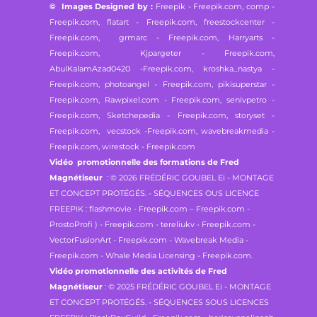
© Images Designed by :
Freepik - Freepik.com,
comp -
Freepik.com, flatart - Freepik.com,
freestockcenter -
Freepik.com, grmarc - Freepik.com,
Harryarts -
Freepik.com, Kjpargeter - Freepik.com,
AbulKalamAzad0420 -Freepik.com,
kroshka_nastya -
Freepik.com, photoangel - Freepik.com,
pikisuperstar -
Freepik.com, Rawpixel.com - Freepik.com,
senivpetro -
Freepik.com, Sketchepedia - Freepik.com,
storyset -
Freepik.com, vecstock -Freepik.com,
wavebreakmedia -
Freepik.com, wirestock - Freepik.com
Vidéo promotionnelle des formations de Fred
Magnétiseur
: © 2026 FRÉDÉRIC GOUBEL Ei - MONTAGE
ET CONCEPT PROTÉGÉS. - SÉQUENCES OUS LICENCE
FREEPIK : flashmovie - Freepik.com – Freepik.com -
ProstoProfi ) - Freepik.com - tereliukv - Freepik.com -
VectorFusionArt - Freepik.com - Wavebreak Media -
Freepik.com - Whale Media Licensing - Freepik.com.
Vidéo promotionnelle des activités de Fred
Magnétiseur
: © 2025 FRÉDÉRIC GOUBEL Ei - MONTAGE
ET CONCEPT PROTÉGÉS. - SÉQUENCES SOUS LICENCES