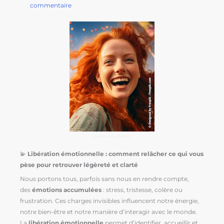
commentaire
designed by Freepik
💫
Libération émotionnelle : comment relâcher ce qui vous
pèse pour retrouver légèreté et clarté
Nous portons tous, parfois sans nous en rendre compte,
des
émotions accumulées
: stress, tristesse, colère ou
frustration. Ces charges invisibles influencent notre énergie,
notre bien-être et notre manière d’interagir avec le monde.
La
libération émotionnelle
permet d’identifier, accueillir et