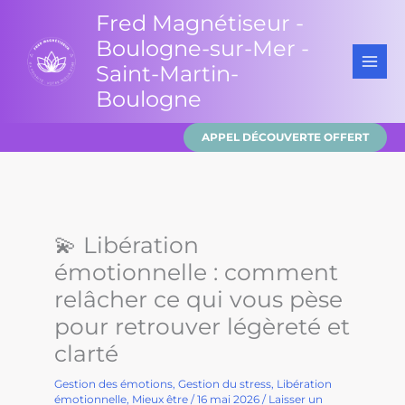
Aller
Fred Magnétiseur -
au
Boulogne-sur-Mer -
contenu
Saint-Martin-
Boulogne
APPEL DÉCOUVERTE OFFERT
💫 Libération
émotionnelle : comment
relâcher ce qui vous pèse
pour retrouver légèreté et
clarté
Gestion des émotions
,
Gestion du stress
,
Libération
émotionnelle
,
Mieux être
/
16 mai 2026
/
Laisser un