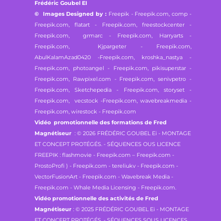
Frédéric Goubel EI
© Images Designed by :
Freepik - Freepik.com,
comp -
Freepik.com, flatart - Freepik.com,
freestockcenter -
Freepik.com, grmarc - Freepik.com,
Harryarts -
Freepik.com, Kjpargeter - Freepik.com,
AbulKalamAzad0420 -Freepik.com,
kroshka_nastya -
Freepik.com, photoangel - Freepik.com,
pikisuperstar -
Freepik.com, Rawpixel.com - Freepik.com,
senivpetro -
Freepik.com, Sketchepedia - Freepik.com,
storyset -
Freepik.com, vecstock -Freepik.com,
wavebreakmedia -
Freepik.com, wirestock - Freepik.com
Vidéo promotionnelle des formations de Fred
Magnétiseur
: © 2026 FRÉDÉRIC GOUBEL Ei - MONTAGE
ET CONCEPT PROTÉGÉS. - SÉQUENCES OUS LICENCE
FREEPIK : flashmovie - Freepik.com – Freepik.com -
ProstoProfi ) - Freepik.com - tereliukv - Freepik.com -
VectorFusionArt - Freepik.com - Wavebreak Media -
Freepik.com - Whale Media Licensing - Freepik.com.
Vidéo promotionnelle des activités de Fred
Magnétiseur
: © 2025 FRÉDÉRIC GOUBEL Ei - MONTAGE
ET CONCEPT PROTÉGÉS. - SÉQUENCES SOUS LICENCES