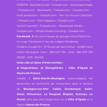
FREEPIK : BlackBoxGuild - Freepik.com - borisovapolinapb
- Freepik.com - deeanaarts - Freepik.com - Freepik.com -
mart production - Freepik.com - The Yuri Arcurs Collection
- Freepik.com - Shot Happens - Freepik.com -
VectorFusionArt - Freepik.com - Wavebreak Media -
Freepik.com - Whale Media Licensing - Freepik.com
Facebook
©
est une marque du groupe Meta Platforms,
Inc
Logo Facebook © issu du widget Wordpress.
Frédéric Goubel E.I -
37 Route de Saint Omer - 62280 Saint
Martin Boulogne.
Siren : 380 607 739 - Siret : 380 607 739
00030 - APE : 96.09Z.
Mots clés et Zone d'intervention :
🌿
Magnétiseur et Énergéticien – Côte d’Opale et
Hauts-de-France
Installé à
Saint-Martin-Boulogne
, j’accompagne les
personnes en recherche de mieux-être dans le secteur
de
Boulogne-sur-Mer
,
Calais
,
Dunkerque
,
Saint-
Omer
,
Wimereux
,
Le Touquet
,
Étaples
,
Outreau
,
Le
Portel
, ainsi que plus largement sur la
Côte d’Opale
et la
région
Hauts-de-France
.