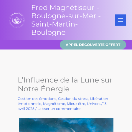
Aller
Fred Magnétiseur -
au
Boulogne-sur-Mer -
contenu
Saint-Martin-
Boulogne
APPEL DÉCOUVERTE OFFERT
L’Influence de la Lune sur
Notre Énergie
Gestion des émotions
,
Gestion du stress
,
Libération
émotionnelle
,
Magnétisme
,
Mieux être
,
Univers
/
13
avril 2025
/
Laisser un commentaire