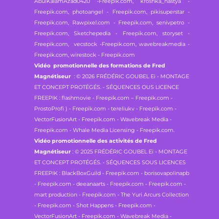
AbulKalamAzad0420 -Freepik.com,
kroshka_nastya -
Freepik.com, photoangel - Freepik.com,
pikisuperstar -
Freepik.com, Rawpixel.com - Freepik.com,
senivpetro -
Freepik.com, Sketchepedia - Freepik.com,
storyset -
Freepik.com, vecstock -Freepik.com,
wavebreakmedia -
Freepik.com, wirestock - Freepik.com
Vidéo promotionnelle des formations de Fred
Magnétiseur
: © 2026 FRÉDÉRIC GOUBEL Ei - MONTAGE
ET CONCEPT PROTÉGÉS. - SÉQUENCES OUS LICENCE
FREEPIK : flashmovie - Freepik.com – Freepik.com -
ProstoProfi ) - Freepik.com - tereliukv - Freepik.com -
VectorFusionArt - Freepik.com - Wavebreak Media -
Freepik.com - Whale Media Licensing - Freepik.com.
Vidéo promotionnelle des activités de Fred
Magnétiseur
: © 2025 FRÉDÉRIC GOUBEL Ei - MONTAGE
ET CONCEPT PROTÉGÉS. - SÉQUENCES SOUS LICENCES
FREEPIK : BlackBoxGuild - Freepik.com - borisovapolinapb
- Freepik.com - deeanaarts - Freepik.com - Freepik.com -
mart production - Freepik.com - The Yuri Arcurs Collection
- Freepik.com - Shot Happens - Freepik.com -
VectorFusionArt - Freepik.com - Wavebreak Media -