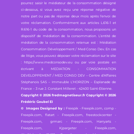
pourrez saisir le médiateur de la consommation désigné
ci-dessous, si vous avez reçu une réponse négative de
notre part ou pas de réponse deux mois après l’envoi de
votre réclamation. Conformément aux articles L.616-1 et
R.616-1 du code de la consommation, nous proposons un
dispositif de médiation de la consommation. L’entité de
médiation de la consommation retenue est : Médiation
Consommation Développement / Med Conso Dev. En cas
de litige, vous pouvez déposer votre réclamation sur le site
: https://www.medconsodev.eu ou par voie postale en
écrivant à MEDIATION - CONSOMMATION
DEVELOPPEMENT / MED CONSO DEV – Centre d’Affaires
Stéphanois SAS – Immeuble L’HORIZON – Esplanade de
France – 3 rue J. Constant Milleret - 42400 Saint-Etienne.
Copyright © 2026 fredmagnetiseur.fr Copyright © 2026
Frédéric Goubel EI
© Images Designed by :
Freepik - Freepik.com,
comp -
Freepik.com, flatart - Freepik.com,
freestockcenter -
Freepik.com, grmarc - Freepik.com,
Harryarts -
Freepik.com, Kjpargeter - Freepik.com,