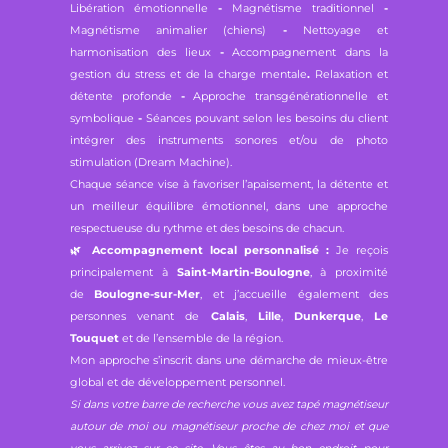
Libération émotionnelle
-
Magnétisme traditionnel
-
Magnétisme animalier (chiens)
-
Nettoyage et
harmonisation des lieux
-
Accompagnement dans la
gestion du stress et de la charge mentale
.
Relaxation et
détente profonde
-
Approche transgénérationnelle et
symbolique
-
Séances pouvant selon les besoins du client
intégrer des instruments sonores et/ou de photo
stimulation (Dream Machine).
Chaque séance vise à favoriser l’apaisement, la détente et
un meilleur équilibre émotionnel, dans une approche
respectueuse du rythme et des besoins de chacun.
🌿
Accompagnement local personnalisé :
Je reçois
principalement à
Saint-Martin-Boulogne
, à proximité
de
Boulogne-sur-Mer
, et j’accueille également des
personnes venant de
Calais
,
Lille
,
Dunkerque
,
Le
Touquet
et de l’ensemble de la région.
Mon approche s’inscrit dans une démarche de mieux-être
global et de développement personnel.
Si dans votre barre de recherche vous avez tapé magnétiseur
autour de moi ou magnétiseur proche de chez moi et que