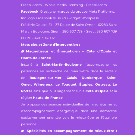
Freepik.com - Whale Media Licensing - Freepik.com
Facebook
©
est une marque du groupe Meta Platforms,
Inc
Logo Facebook © issu du widget Wordpress.
Frédéric Goubel E.I -
37 Route de Saint Omer - 62280 Saint
Martin Boulogne.
Siren : 380 607 739 - Siret : 380 607 739
00030 - APE : 96.09Z.
Mots clés et Zone d'intervention :
🌿
Magnétiseur et Énergéticien – Côte d’Opale et
Hauts-de-France
Installé à
Saint-Martin-Boulogne
, j’accompagne les
personnes en recherche de mieux-être dans le secteur
de
Boulogne-sur-Mer
,
Calais
,
Dunkerque
,
Saint-
Omer
,
Wimereux
,
Le Touquet
,
Étaples
,
Outreau
,
Le
Portel
, ainsi que plus largement sur la
Côte d’Opale
et la
région
Hauts-de-France
.
Je propose des séances individuelles de magnétisme et
d’accompagnement énergétique dans une démarche
exclusivement orientée vers le mieux-être et l’équilibre
personnel.
🌿
Spécialités en accompagnement de mieux-être :